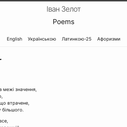
Іван Зелот
Poems
English
Українською
Латинкою-25
Афоризми
r
а межі значення,
о,
що втрачене,
 більшого.
все,