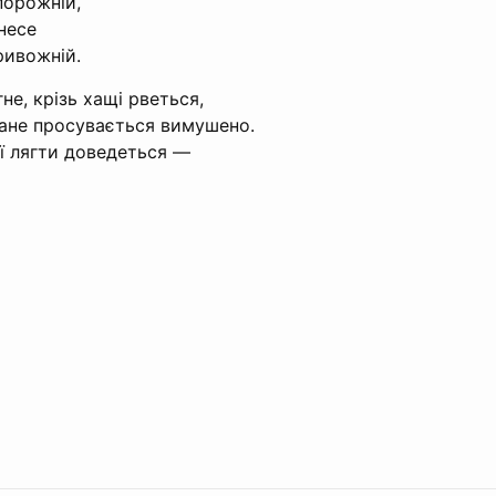
порожній,
несе
ривожній.
не, крізь хащі рветься,
ване просувається вимушено.
ії лягти доведеться —