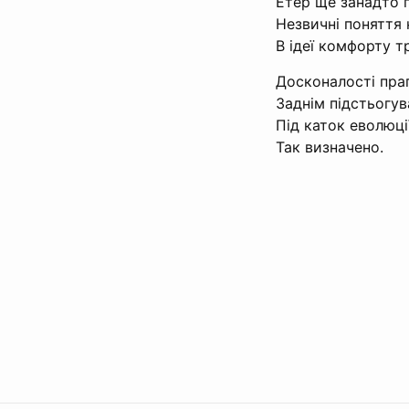
Етер ще занадто 
Незвичні поняття 
В ідеї комфорту т
Досконалості праг
Заднім підстьогу
Під каток еволюц
Так визначено.