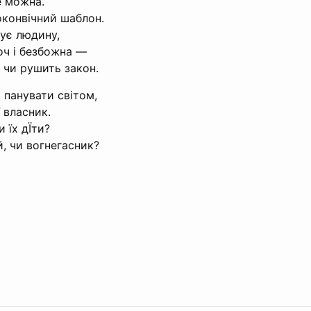
е можна.
оконвічний шаблон.
ує людину,
оч і безбожна —
 чи рушить закон.
 панувати світом,
 власник.
 їх дЇти?
, чи вогнегасник?