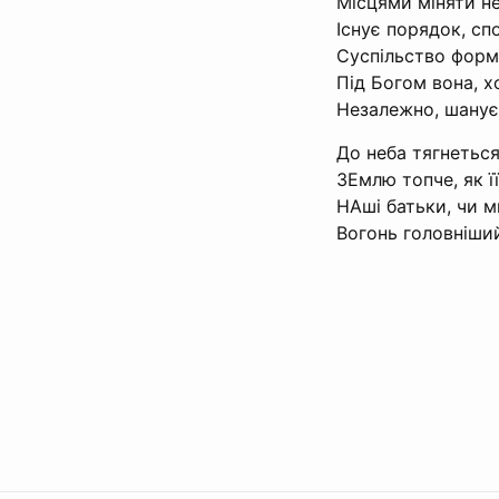
Місцями міняти н
Існує порядок, сп
Суспільство форм
Під Богом вона, х
Незалежно, шанує
До неба тягнеться
ЗЕмлю топче, як її
НАші батьки, чи ми
Вогонь головніший