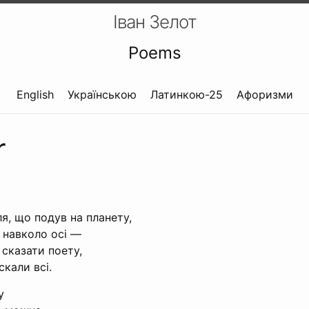
Іван Зелот
Poems
English
Українською
Латинкою-25
Афоризми
r
я, що подув на планету,
 навколо осі —
 сказати поету,
кали всі.
у