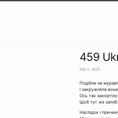
459 Uk
Feb 5, 2025
Подібне на муравл
І закружляла вона
Ось так закортіло
Щоб тут же заплЕс
Наслідок і причин