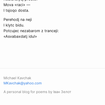
Mova «raci» —
I tsjoqo dosta.
Perehodj na neji
I klytc bidu.
Potcujec nezabarom z tranceji:
«Asvabaxdatj idu!»
Michael Kavchak
MKavchak@yahoo.com
A personal blog for poems by Іван Зелот