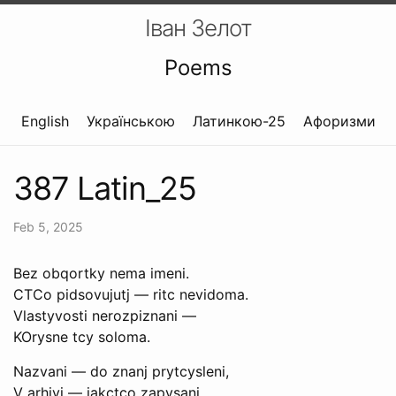
Іван Зелот
Poems
English
Українською
Латинкою-25
Афоризми
387 Latin_25
Feb 5, 2025
Bez obqortky nema imeni.
CTCo pidsovujutj — ritc nevidoma.
Vlastyvosti nerozpiznani —
KOrysne tcy soloma.
Nazvani — do znanj prytcysleni,
V arhivi — jakctco zapysani.