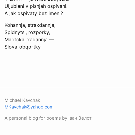
Uljubleni v pisnjah ospivani.
A jak ospivaty bez imeni?
Kohannja, straxdannja,
Spidnytsi, rozporky,
Maritcka, xadannja —
Slova-obqortky.
Michael Kavchak
MKavchak@yahoo.com
A personal blog for poems by Іван Зелот